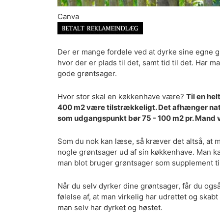
Canva
Der er mange fordele ved at dyrke sine egne g
hvor der er plads til det, samt tid til det. Har m
gode grøntsager.
Hvor stor skal en køkkenhave være?
Til en he
400 m2 være tilstrækkeligt. Det afhænger nat
som udgangspunkt bør 75 - 100 m2 pr. Mand 
Som du nok kan læse, så kræver det altså, at ma
nogle grøntsager ud af sin køkkenhave. Man kan
man blot bruger grøntsager som supplement ti
Når du selv dyrker dine grøntsager, får du også
følelse af, at man virkelig har udrettet og skab
man selv har dyrket og høstet.