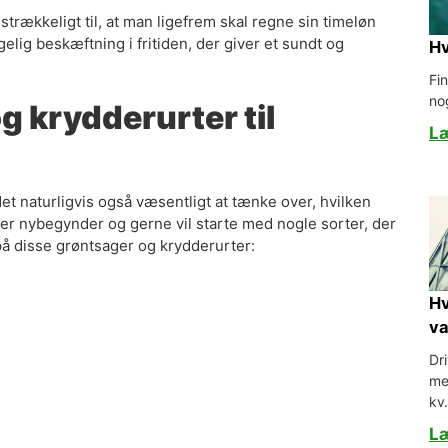
trækkeligt til, at man ligefrem skal regne sin timeløn
lig beskæftning i fritiden, der giver et sundt og
Hv
Fi
no
 krydderurter til
L
t naturligvis også væsentligt at tænke over, hvilken
 er nybegynder og gerne vil starte med nogle sorter, der
å disse grøntsager og krydderurter:
Hv
v
Dr
me
kv
L