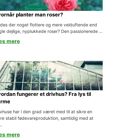
ornår planter man roser?
ndes der noget flottere og mere velduftende end
gle dejlige, nyplukkede roser? Den passionerede …
æs mere
ordan fungerer et drivhus? Fra lys til
arme
ivhuse har i den grad været med til at sikre en
re stabil fødevareproduktion, samtidig med at
…
æs mere