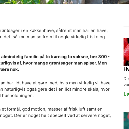
røntsager i en køkkenhave, såfremt man har en have,
an det, så kan man se frem til nogle virkelig friske og
lt almindelig familie på to børn og to voksne, bør 300 -
urligvis af, hvor mange grøntsager man spiser. Men
Hv
være nok.
De
n har lidt have at gøre med, hvis man virkelig vil have
va
 naturligvis også gøre det i en lidt mindre skala, hvor
L
l husholdningen.
 et formål, god motion, masser af frisk luft samt en
t noget. Der er noget helt specielt ved at servere noget,