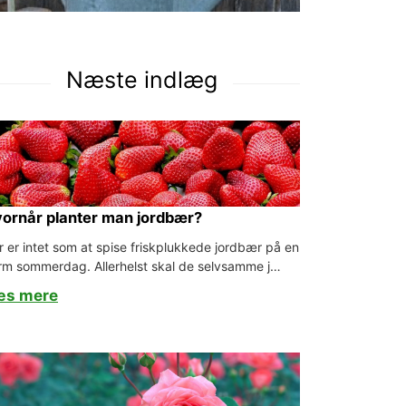
Næste indlæg
ornår planter man jordbær?
r er intet som at spise friskplukkede jordbær på en
rm sommerdag. Allerhelst skal de selvsamme j…
æs mere